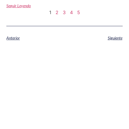
Seguir Leyendo
1
2
3
4
5
Anterior
Siguiente
¿Quieres recibir información
sobre neurorrehabilitación?
¡Suscríbete a nuestra newsletter!
Recibe información de interés sobre
neurorrehabilitación, y también sobre talleres, eventos o
novedades que surgen dentro de ENBoreal.