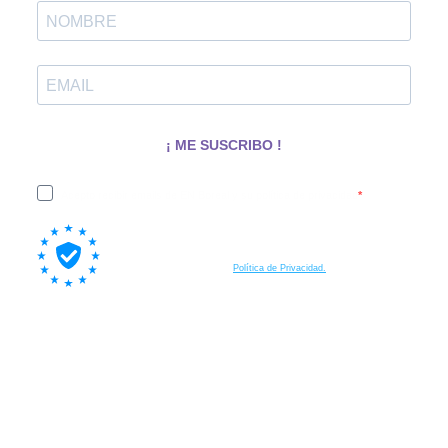
¡ ME SUSCRIBO !
Acepto recibir emails de EN Boreal y su política de privacidad
Al suscribirte a nuestra lista, aceptas también que tus datos
personales sean procesados por Brevo, nuestra plataforma de email
marketing, de acuerdo a su
Política de Privacidad.