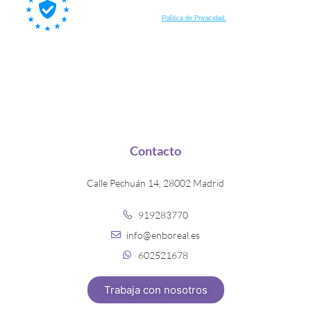
Al suscribirte a nuestra lista, aceptas también que tus datos
personales sean procesados por Brevo, nuestra plataforma de email
marketing, de acuerdo a su
Política de Privacidad.
Contacto
Calle Pechuán 14, 28002 Madrid
919283770
info@enboreal.es
602521678
Trabaja con nosotros