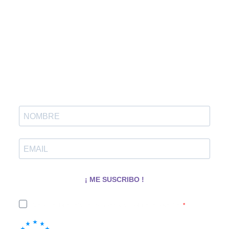
sobre neurorrehabilitación?
¡Suscríbete a nuestra newsletter!
Recibe información de interés sobre
neurorrehabilitación, y también sobre talleres, eventos o
novedades que surgen dentro de ENBoreal.
¡ ME SUSCRIBO !
Acepto recibir emails de EN Boreal y su política de privacidad