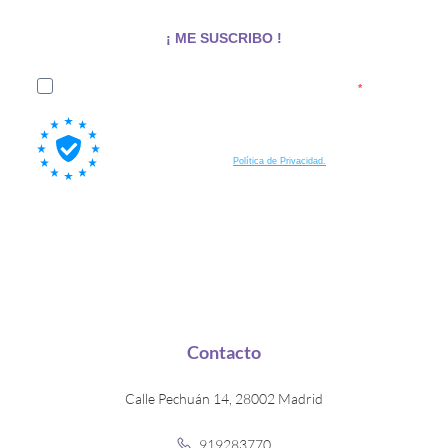
¡ ME SUSCRIBO !
Acepto recibir emails de EN Boreal y su política de privacidad
Al suscribirte a nuestra lista, aceptas también que tus datos
personales sean procesados por Brevo, nuestra plataforma de email
marketing, de acuerdo a su
Política de Privacidad.
Contacto
Calle Pechuán 14, 28002 Madrid
919283770