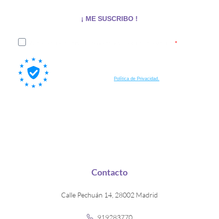
¡ ME SUSCRIBO !
Acepto recibir emails de EN Boreal y su política de privacidad
Al suscribirte a nuestra lista, aceptas también que tus datos
personales sean procesados por Brevo, nuestra plataforma de email
marketing, de acuerdo a su
Política de Privacidad.
Contacto
Calle Pechuán 14, 28002 Madrid
919283770