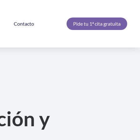
g
Contacto
Pide tu 1ª cita gratuita
ción y