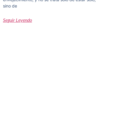
sino de
Seguir Leyendo
¿Quieres recibir info
sobre neurorrehabilit
¡Suscríbete a nuestra newsletter!