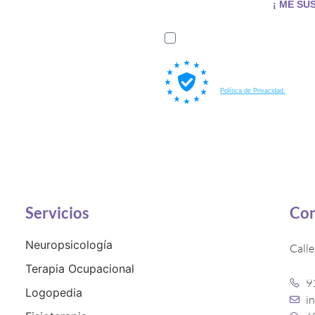
¡ ME SU
ón, y también
o de ENBoreal.
Acepto recibir emails de EN Boreal y su
Al suscribirte a nuestra lista, 
procesados por Brevo, nuestra p
Política de Privacidad.
Servicios
Con
Neuropsicología
Call
Terapia Ocupacional
9
Logopedia
i