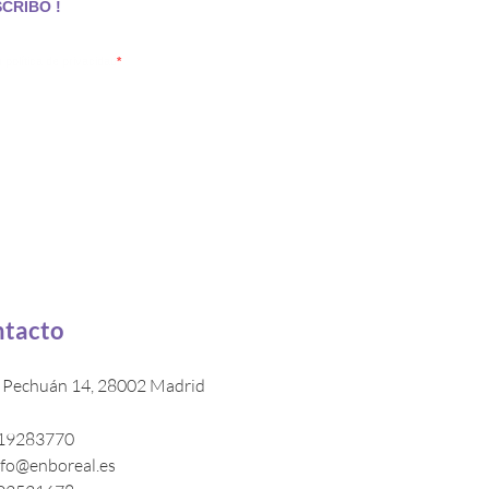
SCRIBO !
 política de privacidad
aceptas también que tus datos personales sean
lataforma de email marketing, de acuerdo a su
tacto
e Pechuán 14, 28002 Madrid
19283770
nfo@enboreal.es